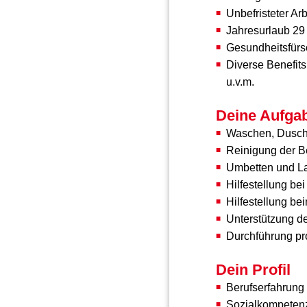
Unbefristeter Arb
Jahresurlaub 29 
Gesundheitsfürs
Diverse Benefits
u.v.m.
Deine Aufga
Waschen, Dusch
Reinigung der B
Umbetten und L
Hilfestellung b
Hilfestellung 
Unterstützung de
Durchführung pr
Dein Profil
Berufserfahrung
Sozialkompetenz