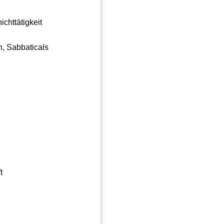
chttätigkeit
n, Sabbaticals
t