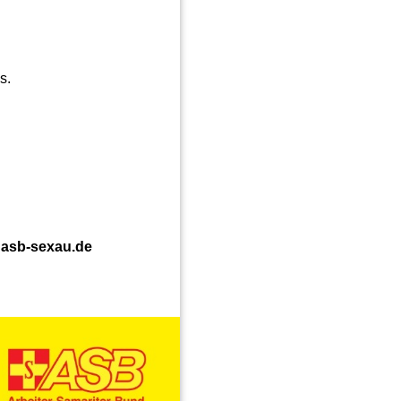
s.
o@asb-sexau.de