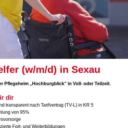
elfer (w/m/d) in Sexau
er Pflegeheim „Hochburgblick“ in Voll- oder Teilzeit.
r dir
nd transparent nach Tarifvertrag (TV-L) in KR 5
hlung von 95%
ersvorsorge
zierte Fort- und Weiterbildungen