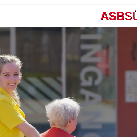
ASB
S